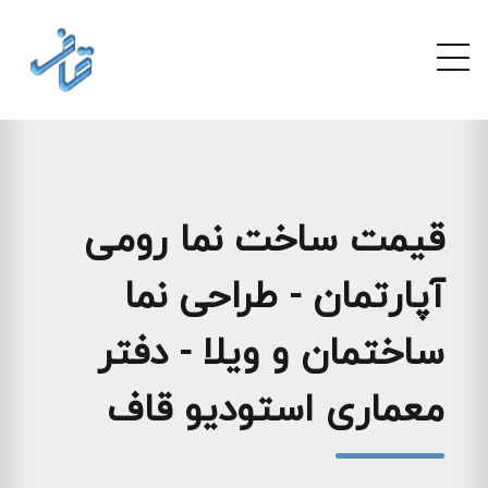
قیمت ساخت نما رومی
آپارتمان - طراحی نما
ساختمان و ویلا - دفتر
معماری استودیو قاف