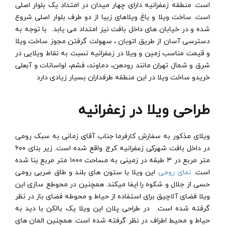
است. منطقه زعفرانیه دارای چهار میدان در امتداد یک بلوار اصلی
است. ساخت ویلا و باغ ویلاهای زیبا از دو طرف بلوار اصلی شروع
شده و در خیابان های داخل بافت نیز امتداد می یابد. با توجه به
دسترسی آسان از طریق اتوبان ، سهولت گرفتن مجوز ساخت ویلا
و قیمت مناسب زمین و ویلا در زعفرانیه نسبت به نقاط ویلایی در
شرق و شمال تهران مانند رودهن، دماوند، فشم، لواسانات و آبعلی
خریدو ساخت ویلا در این منطقه طرفداران بسیار زیادی دارد
طراحی ویلا در زعفرانیه
ویلای مذکور به سفارش کارفرما جناب آقای زمانی به سبک رومی
در داخل بافت شهرکی زعفرانیه کرج واقع شده است. زیر بنای ۶۰۰
متر مربع در ۳ طبقه در زمینی به مساحت ۱۰۰۰ متر مربع بنا شده
است.
نمای رومی
این ویلا با ستون های بلند و طاق ضربی رومی
حسی از جلال و شکوه را ایفا میکند. همچنین در محوطع سازی این
ویلا فضای آلاچیق برای استفاده از حیاط و محوطه فضای باز در نظر
گرفته شده است. در طراحی پلان این ویلا یک بالکن با دید به
حیاط و محیط اطراف در نظر گرفته شده است. همچنین المان های