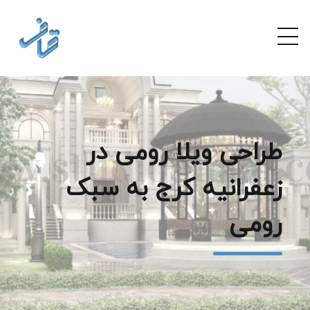
طراحی ویلا رومی در
زعفرانیه کرج به سبک
رومی