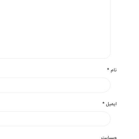
نام *
ایمیل *
وبسایت