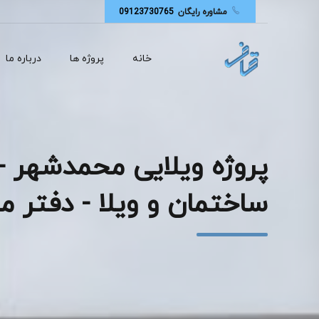
مشاوره رایگان
09123730765
خانه
پروژه ها
درباره ما
پروژه ویلایی محمدشهر - 
ساختمان و ویلا - دفتر 