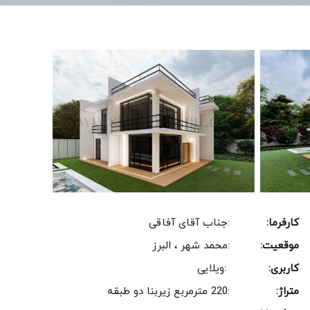
کارفرما:
:جناب آقای آفاقی
موقعیت:
:محمد شهر ، البرز
کاربری:
:ویلایی
متراژ:
:220 مترمربع زیربنا دو طبقه