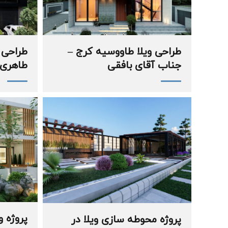
طراحی ویلا طاووسیه کرج –
طراحی 
جناب آقای بافقی
طاهری
پروژه و
پروژه محوطه سازی ویلا در