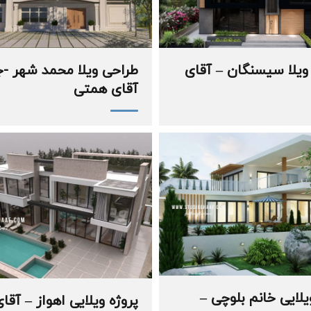
ویلا سیسنگان – آقای
طراحی ویلا محمد شهر -
آقای همتی
یلایی خانم بلوچی –
پروژه ویلایی اهواز – آقا