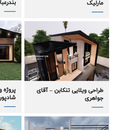
بندرعب
مارلیک
پروژه 
طراحی ویلایی تنکابن – آقای
شادپور
جواهری