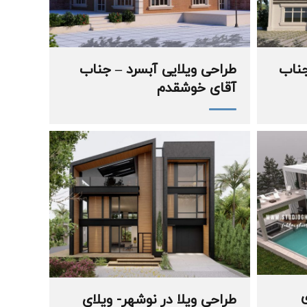
جناب
طراحی ویلایی آبسرد – جناب
آقای خوشقدم
ی
طراحی ویلا در نوشهر- ویلای