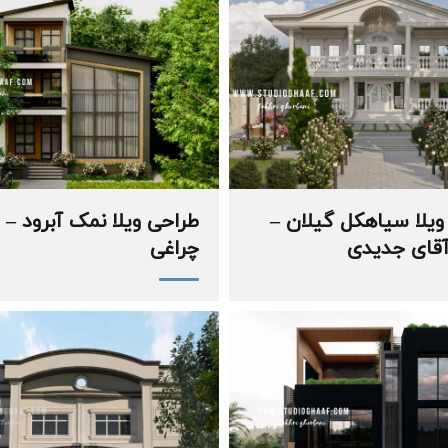
ویلا سیاهکل گیلان –
طراحی ویلا نمک آبرود –
قای جدیدی
چراغی