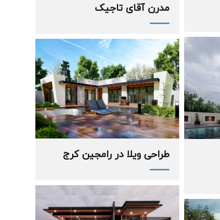
مدرن آقای تاجیک
طراحی ویلا در رامجین کرج