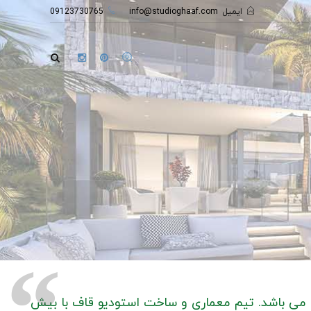
ایمیل
info@studioghaaf.com
09123730765
می باشد. تیم معماری و ساخت استودیو قاف با بیش