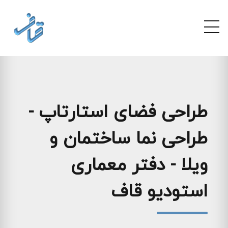
طراحی فضای استارتاپ -
طراحی نما ساختمان و
ویلا - دفتر معماری
استودیو قاف