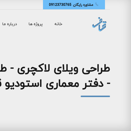
مشاوره رایگان
09123730765
خانه
پروژه ها
درباره ما
طراحی ویلای لاکچری - طر
- دفتر معماری استودیو 