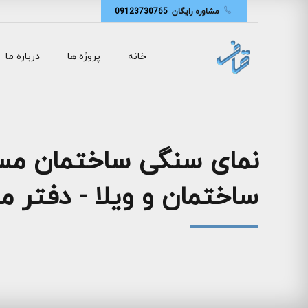
مشاوره رایگان
09123730765
خانه
پروژه ها
درباره ما
نمای سنگی ساختمان مسک
ساختمان و ویلا - دفتر 