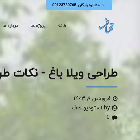
مشاوره رایگان
09123730765
خانه
پروژه ها
درباره ما
طراحی ویلا باغ - نکات طر
فروردین ۹, ۱۴۰۳
by استودیو قاف
0