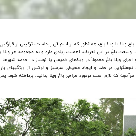
باغ ویلا یا ویلا باغ، همانطور که از اسم آن پیداست، ترکیبی از قرارگیری
 وسعت باغ در این تعریف، اهمیت زیادی دارد و به مجموعه هر ویلا با
 اجرای ویلا باغ معمولاً در ویلاهای قدیمی یا نوساز در حومه­ شهرها و
 تجمل­گرایی در فضا و ایجاد محیطی سرسبز و لوکس از ویژگی­های بارز
هرآنچه که لازم است درمورد طراحی باغ ویلا بدانید، پرداخته شود. پس