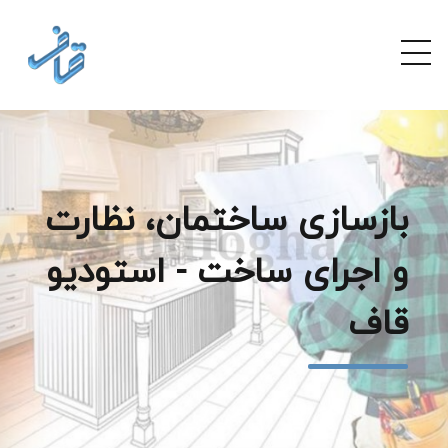
بازسازی ساختمان، نظارت
و اجرای ساخت - استودیو
قاف