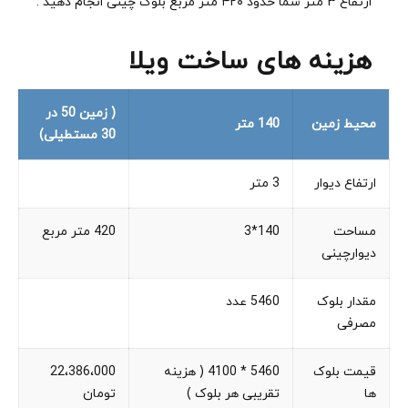
ارتفاع ۳ متر شما حدود ۴۲۰ متر مربع بلوک چینی انجام دهید :
هزینه های ساخت ویلا
( زمین 50 در
محیط زمین
140 متر
30 مستطیلی)
ارتفاع دیوار
3 متر
مساحت
140*3
420 متر مربع
دیوارچینی
مقدار بلوک
5460 عدد
مصرفی
قیمت بلوک
5460 * 4100 ( هزینه
22،386،000
ها
تقریبی هر بلوک )
تومان