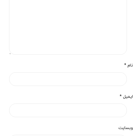
نام *
ایمیل *
وبسایت